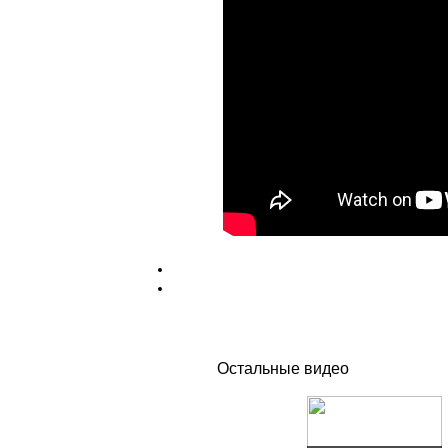
Остальные видео