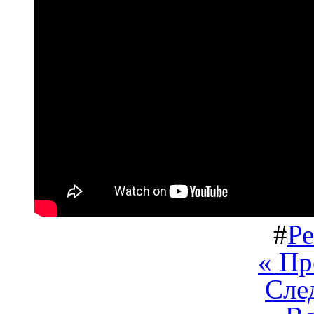
#
Р
« П
Сле