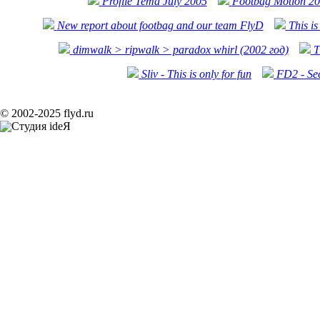
Profile Tema July 2005
Footbag Motion 2
New report about footbag and our team FlyD
This is
dimwalk > ripwalk > paradox whirl (2002 год)
T
Sliv - This is only for fun
FD2 - Se
© 2002-2025 flyd.ru
Продвижение сайтов
Создание сайтов