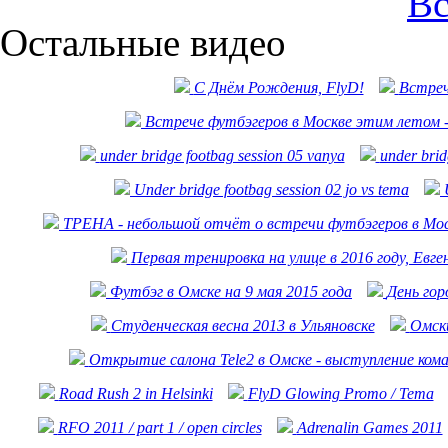
Вс
Остальные видео
С Днём Рождения, FlyD!
Встреч
Встрече футбэгеров в Москве этим летом -
under bridge footbag session 05 vanya
under brid
Under bridge footbag session 02 jo vs tema
ТРЕНА - небольшой отчёт о встречи футбэгеров в Мо
Первая тренировка на улице в 2016 году, Евге
Футбэг в Омске на 9 мая 2015 года
День гор
Студенческая весна 2013 в Ульяновске
Омск
Открытие салона Tele2 в Омске - выступление ком
Road Rush 2 in Helsinki
FlyD Glowing Promo / Tema
RFO 2011 / part 1 / open circles
Adrenalin Games 2011