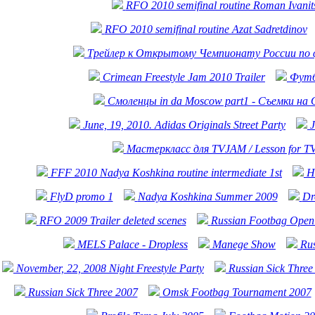
RFO 2010 semifinal routine Roman Ivanit
RFO 2010 semifinal routine Azat Sadretdinov
Трейлер к Открытому Чемпионату России по ф
Crimean Freestyle Jam 2010 Trailer
Футб
Смоленцы in da Moscow part1 - Съемки на
June, 19, 2010. Adidas Originals Street Party
J
Мастеркласс для TVJAM / Lesson for 
FFF 2010 Nadya Koshkina routine intermediate 1st
H
FlyD promo 1
Nadya Koshkina Summer 2009
Dr
RFO 2009 Trailer deleted scenes
Russian Footbag Open 
MELS Palace - Dropless
Manege Show
Ru
November, 22, 2008 Night Freestyle Party
Russian Sick Three 
Russian Sick Three 2007
Omsk Footbag Tournament 2007