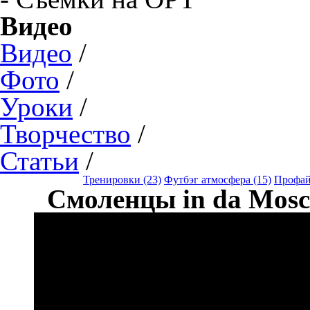
Видео
Видео
/
Фото
/
Уроки
/
Творчество
/
Статьи
/
Тренировки (23)
Футбэг атмосфера (15)
Профай
Смоленцы in da Mosc